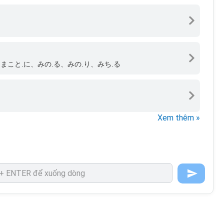
まこと.に、みの.る、みの.り、みち.る
Xem thêm »