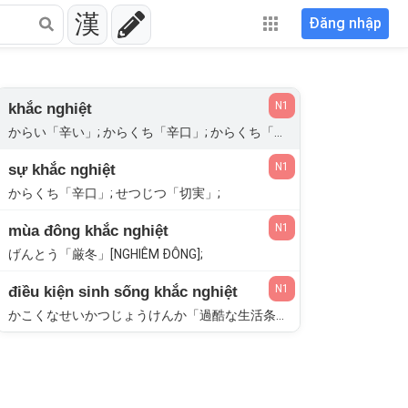
漢
Đăng nhập
N1
khắc nghiệt
からい「辛い」; からくち「辛口」; からくち「辛口」; せつじつ「切実」; つらい「辛い」; ハード; からくち「辛口」;
N1
sự khắc nghiệt
からくち「辛口」; せつじつ「切実」;
N1
mùa đông khắc nghiệt
げんとう「厳冬」[NGHIÊM ĐÔNG];
N1
điều kiện sinh sống khắc nghiệt
かこくなせいかつじょうけんか「過酷な生活条件下」;