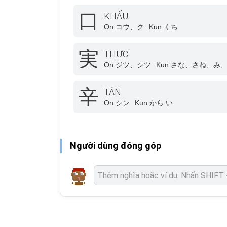
口
KHẨU
On:
コウ、ク
Kun:
くち
実
THỰC
On:
ジツ、シツ
Kun:
さな、さね、み、
辛
TÂN
On:
シン
Kun:
から.い
Người dùng đóng góp