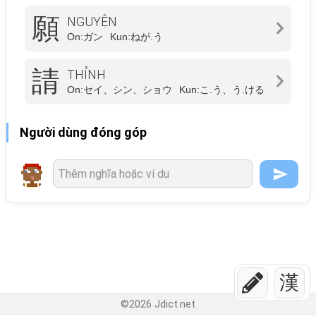
願
NGUYỆN
On:
ガン
Kun:
ねが.う
請
THỈNH
On:
セイ、シン、ショウ
Kun:
こ.う、う.ける
Người dùng đóng góp
漢
©
2026
Jdict.net