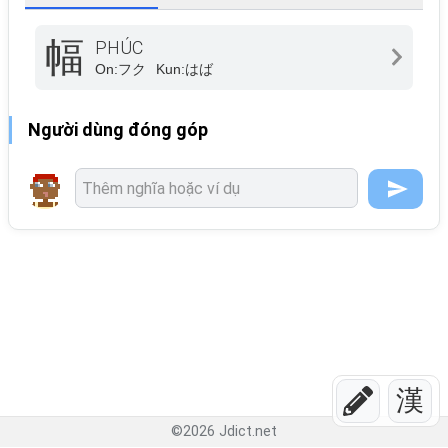
幅
PHÚC
On:
フク
Kun:
はば
Người dùng đóng góp
漢
©
2026
Jdict.net