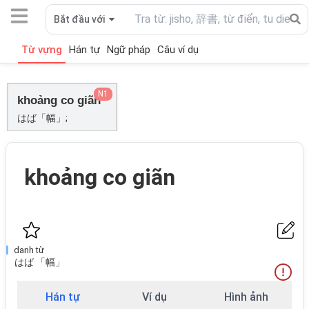
Bắt đầu với
Từ vựng
Hán tự
Ngữ pháp
Câu ví dụ
N1
khoảng co giãn
はば「幅」;
khoảng co giãn
danh từ
はば 「幅」
Hán tự
Ví dụ
Hình ảnh