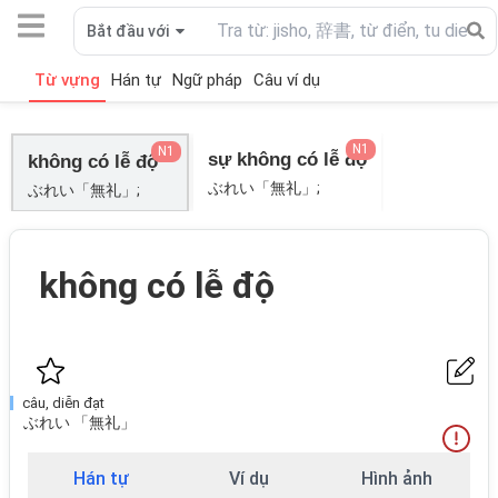
Bắt đầu với
Từ vựng
Hán tự
Ngữ pháp
Câu ví dụ
N1
N1
sự không có lễ độ
không có lễ độ
ぶれい「無礼」;
ぶれい「無礼」;
không có lễ độ
câu, diễn đạt
ぶれい 「無礼」
Hán tự
Ví dụ
Hình ảnh