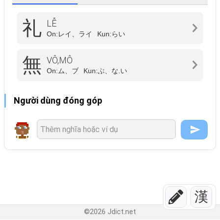
礼
LỄ
On:
レイ、ライ
Kun:
らい
無
VÔ,MÔ
On:
ム、ブ
Kun:
ぶ、な.い
Người dùng đóng góp
漢
©
2026
Jdict.net