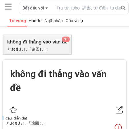
Bắt đầu với
Từ vựng
Hán tự
Ngữ pháp
Câu ví dụ
N1
không đi thẳng vào vấn đề
とおまわし「遠回し」;
không đi thẳng vào vấn
đề
câu, diễn đạt
とおまわし 「遠回し」