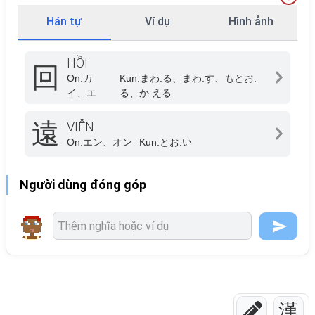
Hán tự
Ví dụ
Hình ảnh
HỒI
回
On:
カ
Kun:
まわ.る、まわ.す、もとお.
イ、エ
る、か.える
遠
VIỄN
On:
エン、オン
Kun:
とお.い
Người dùng đóng góp
漢