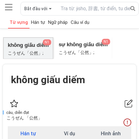
Bắt đầu với
Từ vựng
Hán tự
Ngữ pháp
Câu ví dụ
N1
N1
sự không giấu diếm
không giấu diếm
こうぜん「公然」;
こうぜん「公然」;
không giấu diếm
câu, diễn đạt
こうぜん 「公然」
Hán tự
Ví dụ
Hình ảnh