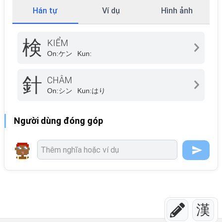
Hán tự
Ví dụ
Hình ảnh
検
KIỂM
On:
ケン
Kun:
針
CHÂM
On:
シン
Kun:
はり
Người dùng đóng góp
漢