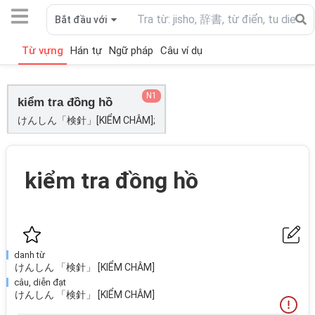
Bắt đầu với
Từ vựng
Hán tự
Ngữ pháp
Câu ví dụ
N1
kiểm tra đồng hồ
けんしん「検針」[KIỂM CHÂM];
kiểm tra đồng hồ
danh từ
けんしん 「検針」 [KIỂM CHÂM]
câu, diễn đạt
けんしん 「検針」 [KIỂM CHÂM]