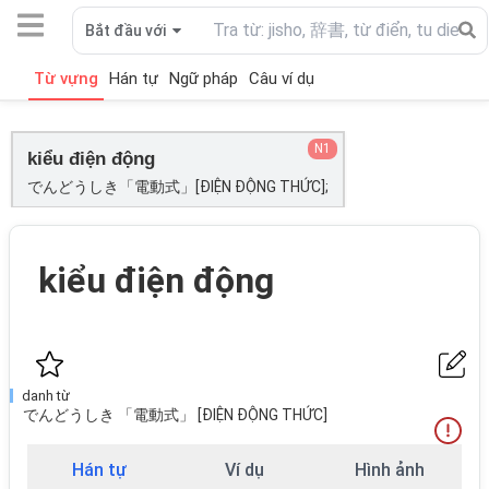
Bắt đầu với
Từ vựng
Hán tự
Ngữ pháp
Câu ví dụ
N1
kiểu điện động
でんどうしき「電動式」[ĐIỆN ĐỘNG THỨC];
kiểu điện động
danh từ
でんどうしき 「電動式」 [ĐIỆN ĐỘNG THỨC]
Hán tự
Ví dụ
Hình ảnh