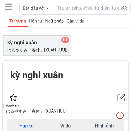
Bắt đầu với
Từ vựng
Hán tự
Ngữ pháp
Câu ví dụ
N1
kỳ nghỉ xuân
はるやすみ「春休」[XUÂN HƯU];
kỳ nghỉ xuân
danh từ
はるやすみ 「春休」 [XUÂN HƯU]
Hán tự
Ví dụ
Hình ảnh