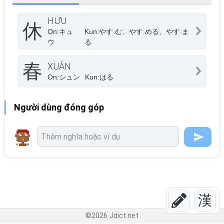
HƯU
休
On:
キュ
Kun:
やす.む、やす.める、やす.ま
ウ
る
春
XUÂN
On:
シュン
Kun:
はる
Người dùng đóng góp
漢
©
2026
Jdict.net