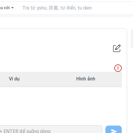
u với
Ví dụ
Hình ảnh