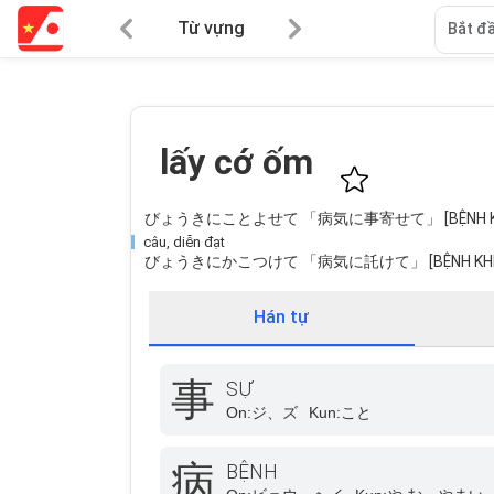
Từ vựng
Bắt đầ
lấy cớ ốm
びょうきにことよせて 「病気に事寄せて」 [BỆNH KHÍ
câu, diễn đạt
びょうきにかこつけて 「病気に託けて」 [BỆNH KHÍ 
Hán tự
事
SỰ
On:
ジ、ズ
Kun:
こと
病
BỆNH