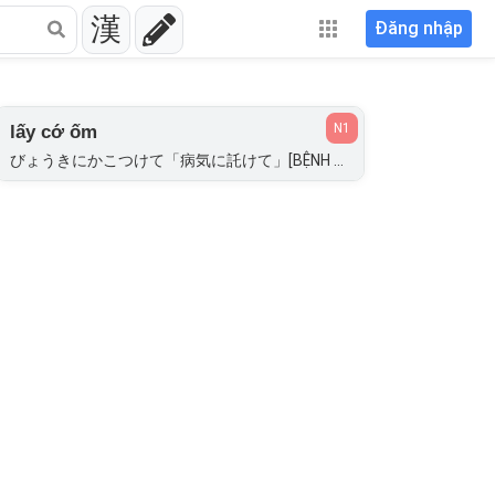
漢
Đăng nhập
N1
lấy cớ ốm
びょうきにかこつけて「病気に託けて」[BỆNH KHÍ THÁC]; びょうきにことよせて「病気に事寄せて」[BỆNH KHÍ SỰ KỲ];