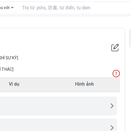
u với
 SỰ KỲ]
THÁC]
Ví dụ
Hình ảnh