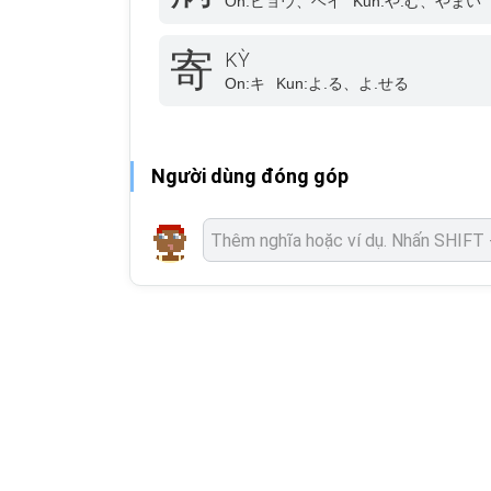
On:
ビョウ、ヘイ
Kun:
や.む、やまい
寄
KỲ
On:
キ
Kun:
よ.る、よ.せる
Người dùng đóng góp