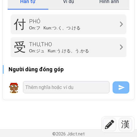
Hán tự
Ví dụ
Hình ảnh
付
PHÓ
On:
フ
Kun:
つ.く、つ.ける
受
THỤ,THỌ
On:
ジュ
Kun:
う.ける、う.かる
Người dùng đóng góp
漢
©
2026
Jdict.net