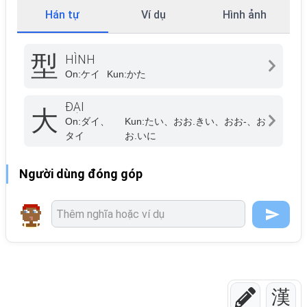
Hán tự
Ví dụ
Hình ảnh
型
HÌNH
On:
ケイ
Kun:
かた
ĐẠI
大
On:
ダイ、
Kun:
たい、おお.きい、おお-、お
タイ
お.いに
Người dùng đóng góp
漢