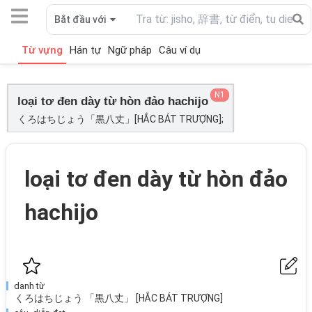
Bắt đầu với
Từ vựng
Hán tự
Ngữ pháp
Câu ví dụ
N1
loại tơ đen dày từ hòn đảo hachijo
くろはちじょう「黒八丈」[HẮC BÁT TRƯỢNG];
loại tơ đen dày từ hòn đảo
hachijo
danh từ
くろはちじょう 「黒八丈」 [HẮC BÁT TRƯỢNG]