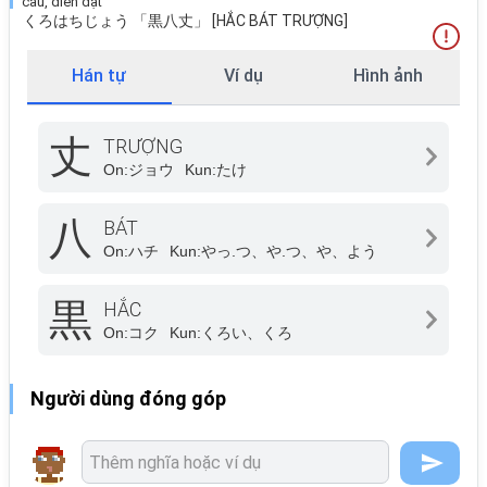
câu, diễn đạt
くろはちじょう 「黒八丈」 [HẮC BÁT TRƯỢNG]
Hán tự
Ví dụ
Hình ảnh
丈
TRƯỢNG
On:
ジョウ
Kun:
たけ
八
BÁT
On:
ハチ
Kun:
やっ.つ、や.つ、や、よう
黒
HẮC
On:
コク
Kun:
くろい、くろ
Người dùng đóng góp