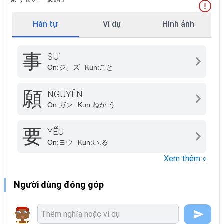
Hán tự
Ví dụ
Hình ảnh
事
SỰ
On:
ジ、ズ
Kun:
こと
願
NGUYỆN
On:
ガン
Kun:
ねが.う
要
YẾU
On:
ヨウ
Kun:
い.る
Xem thêm »
Người dùng đóng góp