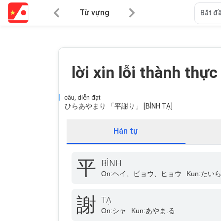
Từ vựng
Bắt đầ
lời xin lỗi thành thực
câu, diễn đạt
ひらあやまり 「平謝り」 [BÌNH TẠ]
Hán tự
平
BÌNH
On:
ヘイ、ビョウ、ヒョウ
Kun:
たい
謝
TẠ
On:
シャ
Kun:
あやま.る