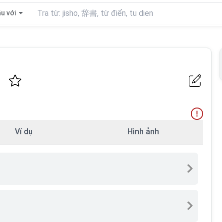
u với
Ví dụ
Hình ảnh
ら