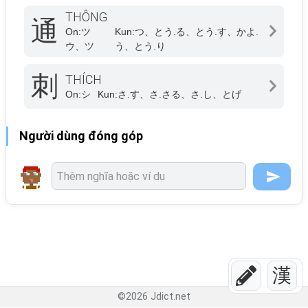
THÔNG
通
On:
ツ
Kun:
つ、とう.る、とう.す、かよ.
ウ、ツ
う、とう.り
刺
THÍCH
On:
シ
Kun:
さ.す、さ.さる、さ.し、とげ
Người dùng đóng góp
漢
©
2026
Jdict.net