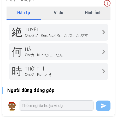
Hán tự
Ví dụ
Hình ảnh
絶
TUYỆT
On:
ゼツ
Kun:
た.える、た.つ、た.やす
何
HÀ
On:
カ
Kun:
なに、なん
時
THỜI,THÌ
On:
ジ
Kun:
とき
Người dùng đóng góp