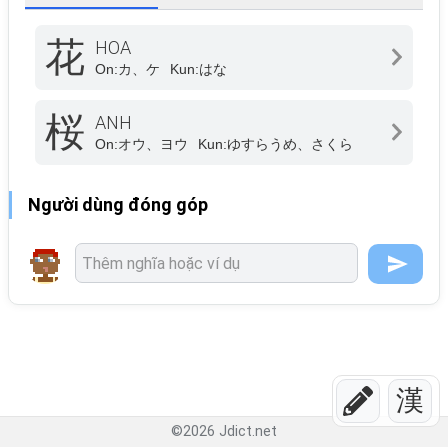
花
HOA
On:
カ、ケ
Kun:
はな
桜
ANH
On:
オウ、ヨウ
Kun:
ゆすらうめ、さくら
Người dùng đóng góp
漢
©
2026
Jdict.net