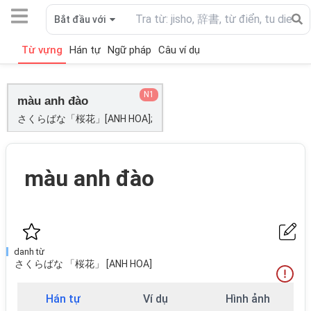
Bắt đầu với
Từ vựng
Hán tự
Ngữ pháp
Câu ví dụ
N1
màu anh đào
さくらばな「桜花」[ANH HOA];
màu anh đào
danh từ
さくらばな 「桜花」 [ANH HOA]
Hán tự
Ví dụ
Hình ảnh