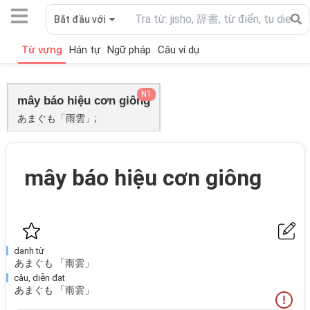
Bắt đầu với
Từ vựng
Hán tự
Ngữ pháp
Câu ví dụ
N1
mây báo hiệu cơn giông
あまぐも「雨雲」;
mây báo hiệu cơn giông
danh từ
あまぐも 「雨雲」
câu, diễn đạt
あまぐも 「雨雲」