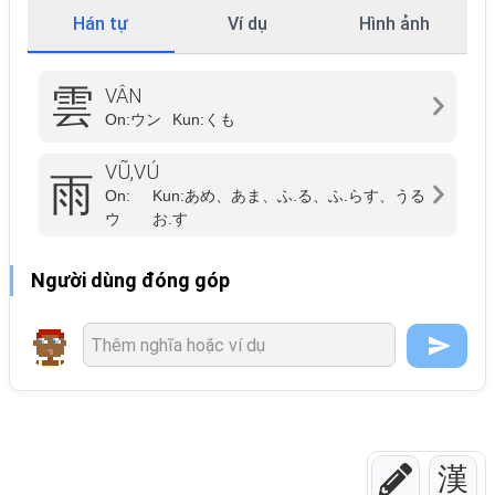
Hán tự
Ví dụ
Hình ảnh
雲
VÂN
On:
ウン
Kun:
くも
VŨ,VÚ
雨
On:
Kun:
あめ、あま、ふ.る、ふ.らす、うる
ウ
お.す
Người dùng đóng góp
漢