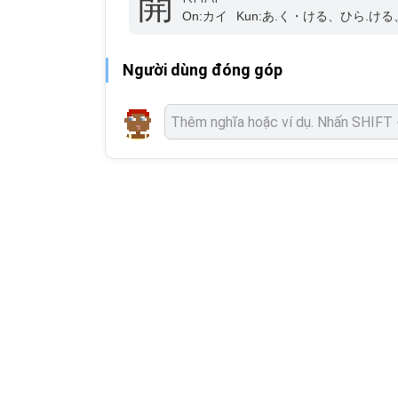
開
On:
カイ
Kun:
あ.く・ける、ひら.ける
Người dùng đóng góp