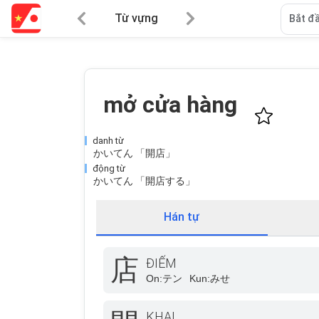
Từ vựng
Bắt đầ
mở cửa hàng
danh từ
かいてん 「開店」
động từ
かいてん 「開店する」
Hán tự
店
ĐIẾM
On:
テン
Kun:
みせ
KHAI