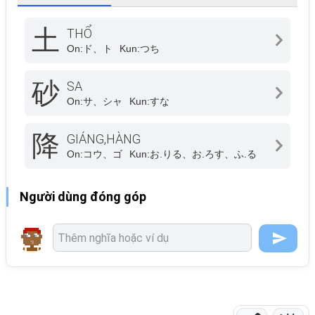
土
THỔ
On:
ド、ト
Kun:
つち
砂
SA
On:
サ、シャ
Kun:
すな
降
GIÁNG,HÀNG
On:
コウ、ゴ
Kun:
お.りる、お.ろす、ふ.る
Người dùng đóng góp