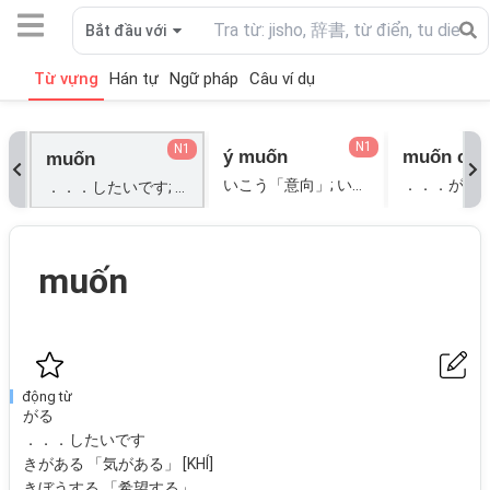
Bắt đầu với
Từ vựng
Hán tự
Ngữ pháp
Câu ví dụ
N1
N1
ý muốn
muốn có
muốn
いこう「意向」; いよく「意欲」; きぼう「希望」;
．．．したいです; がる; きがある「気がある」[KHÍ]; きぼうする「希望する」; こころざす「志す」; ほしい「欲しい」; ほしがる「欲しがる」; ほっする「欲する」;
muốn
động từ
がる
．．．したいです
きがある 「気がある」 [KHÍ]
きぼうする 「希望する」