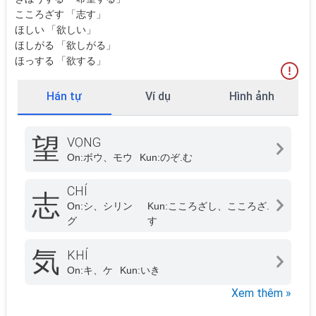
こころざす 「志す」
ほしい 「欲しい」
ほしがる 「欲しがる」
ほっする 「欲する」
Hán tự
Ví dụ
Hình ảnh
望
VỌNG
On:
ボウ、モウ
Kun:
のぞ.む
CHÍ
志
On:
シ、シリン
Kun:
こころざし、こころざ.
グ
す
気
KHÍ
On:
キ、ケ
Kun:
いき
Xem thêm »