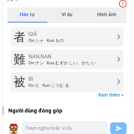
Hán tự
Ví dụ
Hình ảnh
者
GIẢ
On:
シャ
Kun:
もの
難
NẠN,NAN
On:
ナン
Kun:
むずか.しい、かた.い
被
BỊ
On:
ヒ
Kun:
こうむ.る
Xem thêm »
Người dùng đóng góp