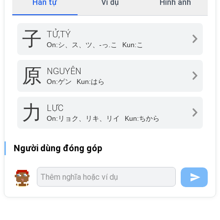
Hán tự
Ví dụ
Hình ảnh
子
TỬ,TÝ
On:
シ、ス、ツ、-っ.こ
Kun:
こ
原
NGUYÊN
On:
ゲン
Kun:
はら
力
LỰC
On:
リョク、リキ、リイ
Kun:
ちから
Người dùng đóng góp