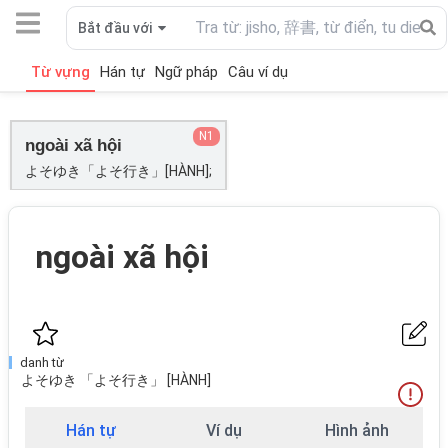
Bắt đầu với
Từ vựng
Hán tự
Ngữ pháp
Câu ví dụ
N1
ngoài xã hội
よそゆき「よそ行き」[HÀNH];
ngoài xã hội
danh từ
よそゆき 「よそ行き」 [HÀNH]
Hán tự
Ví dụ
Hình ảnh