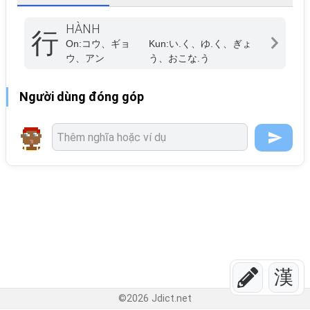
HÀNH
行
On:
コウ、ギョ
Kun:
い.く、ゆ.く、ぎょ
ウ、アン
う、おこな.う
Người dùng đóng góp
漢
©
2026
Jdict.net