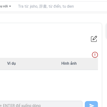
u với
Ví dụ
Hình ảnh