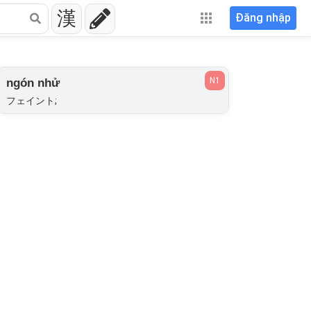
漢
Đăng nhập
N1
ngón nhử
フェイント;