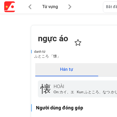
Từ vựng
Bắt đầ
ngực áo
danh từ
ふところ 「懐」
Hán tự
懐
HOÀI
On:
カイ、エ
Kun:
ふところ、なつ.かし
Người dùng đóng góp