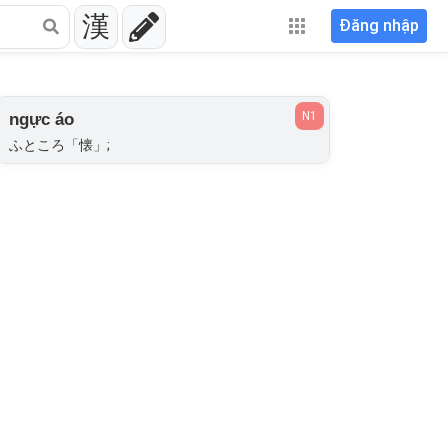
漢
Đăng nhập
N1
ngực áo
ふところ「懐」;