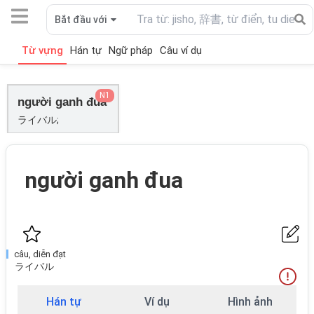
Bắt đầu với
Từ vựng
Hán tự
Ngữ pháp
Câu ví dụ
N1
người ganh đua
ライバル;
người ganh đua
câu, diễn đạt
ライバル
Hán tự
Ví dụ
Hình ảnh