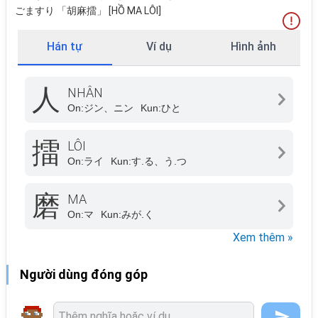
ごますり 「胡麻擂」 [HỒ MA LÔI]
Hán tự
Ví dụ
Hình ảnh
人
NHÂN
On:
ジン、ニン
Kun:
ひと
擂
LÔI
On:
ライ
Kun:
す.る、う.つ
磨
MA
On:
マ
Kun:
みが.く
Xem thêm »
Người dùng đóng góp