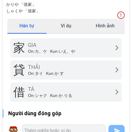
かりや 「借家」
しゃくや 「借家」
Hán tự
Ví dụ
Hình ảnh
家
GIA
On:
カ、ケ
Kun:
いえ、や
貸
THẢI
On:
タイ
Kun:
か.す
借
TÁ
On:
シャク
Kun:
か.りる
Người dùng đóng góp