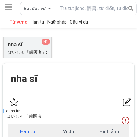
Bắt đầu với
Từ vựng
Hán tự
Ngữ pháp
Câu ví dụ
N1
nha sĩ
はいしゃ「歯医者」;
nha sĩ
danh từ
はいしゃ 「歯医者」
Hán tự
Ví dụ
Hình ảnh