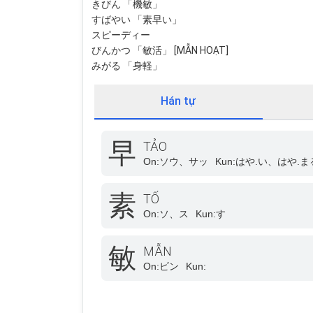
きびん 「機敏」
すばやい 「素早い」
スピーディー
びんかつ 「敏活」 [MẪN HOẠT]
みがる 「身軽」
Hán tự
早
TẢO
On:
ソウ、サッ
Kun:
はや.い、はや.ま
素
TỐ
On:
ソ、ス
Kun:
す
敏
MẪN
On:
ビン
Kun: