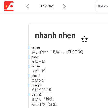
Từ vựng
Bắt đầ
nhanh nhẹn
tính từ
あしばやい 「足速い」 [TÚC TỐC]
phó từ
キビキビ
tính từ
キビキビ
phó từ
きびきび
động từ
きびきびする
danh từ
きびん 「機敏」
かっぱつ 「活発」