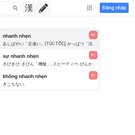
漢
Đăng nhập
N1
nhanh nhẹn
あしばやい「足速い」[TÚC TỐC]; かっぱつ「活発」; きびん「機敏」; すばやい「素早い」; スピーディー; びんかつ「敏活」[MẪN HOẠT]; みがる「身軽」; キビキビ; きびきび; きびきびする; きびん「機敏」;
N1
sự nhanh nhẹn
きびきび; きびん「機敏」; スピーディー; びんかつ「敏活」[MẪN HOẠT]; みがる「身軽」;
N1
không nhanh nhẹn
ぎこちない;