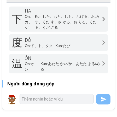
HẠ
下
On:
Kun:
した、もと、しも、さ.げる、お.ろ
カ、
す、くだ.す、さ.がる、お.りる、くだ.
ゲ
る、くだ.さる
度
ĐỘ
On:
ド、ト、タク
Kun:
たび
ÔN
温
On:
オ
Kun:
あたた.かい/か、あたた.まる/め
ン
る
Người dùng đóng góp