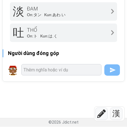
淡
ĐẠM
On:
タン
Kun:
あわ.い
吐
THỔ
On:
ト
Kun:
は.く
Người dùng đóng góp
漢
©
2026
Jdict.net