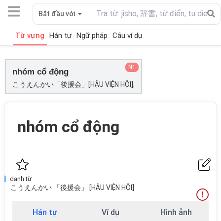
Bắt đầu với
Từ vựng
Hán tự
Ngữ pháp
Câu ví dụ
N1
nhóm cổ động
こうえんかい「後援会」[HẬU VIỆN HỘI];
nhóm cổ động
danh từ
こうえんかい 「後援会」 [HẬU VIỆN HỘI]
Hán tự
Ví dụ
Hình ảnh