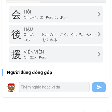
会
HỘI
On:
カイ、エ
Kun:
え、あ.う
HẬU
後
On:
ゴ、
Kun:
のち、こう、うし.ろ、あと、
コウ
おく.れる
援
VIỆN,VIÊN
On:
エン
Kun:
Người dùng đóng góp