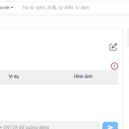
u với
Ví dụ
Hình ảnh