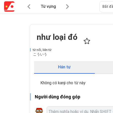
Từ vựng
Bắt đầ
như loại đó
từ nối, liên từ
こういう
Hán tự
Không có kanji cho từ này
Người dùng đóng góp