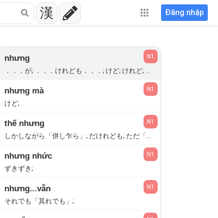
漢
Đăng nhập
N1
nhưng
．．．が; ．．．けれども．．．; けど; けれど; けれども; しかし「然し」; しかし「併し」; しかし; ただし「但し」; でも; ならでは; もっとも「尤も」;
N1
nhưng mà
けど;
N1
thế nhưng
しかしながら「併し乍ら」; だけれども; ただ「唯」;
N1
nhưng nhức
ずきずき;
N1
nhưng...vẫn
それでも「其れでも」;