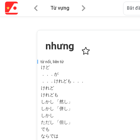
Từ vựng
Bắt đầ
nhưng
từ nối, liên từ
けど
．．．が
．．．けれども．．．
けれど
けれども
しかし 「然し」
しかし 「併し」
しかし
ただし 「但し」
でも
ならでは