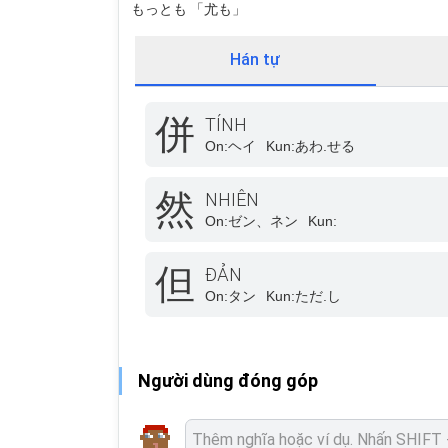
もっとも 「尤も」
Hán tự
併
TÍNH
On:
ヘイ
Kun:
あわ.せる
然
NHIÊN
On:
ゼン、ネン
Kun:
但
ĐẢN
On:
タン
Kun:
ただ.し
Người dùng đóng góp