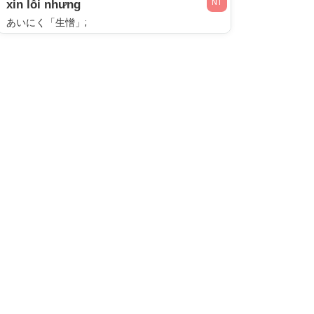
N1
xin lỗi nhưng
あいにく「生憎」;
N1
rất tiếc, nhưng
おあいにくさま「お生憎様」;
N1
xin lỗi, nhưng...
あいにく「生憎」;
N1
tự tử nhưng không thành
じさつみすい「自殺未遂」;
N1
thô thiển nhưng được việc
せっそく「拙速」;