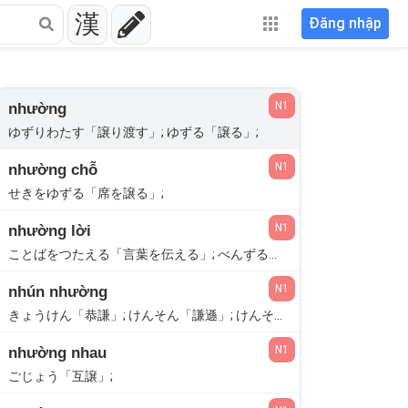
漢
Đăng nhập
N1
nhường
ゆずりわたす「譲り渡す」; ゆずる「譲る」;
N1
nhường chỗ
せきをゆずる「席を譲る」;
N1
nhường lời
ことばをつたえる「言葉を伝える」; べんずる「弁ずる」;
N1
nhún nhường
きょうけん「恭謙」; けんそん「謙遜」; けんそんする「謙遜する」; つつましい;
N1
nhường nhau
ごじょう「互譲」;