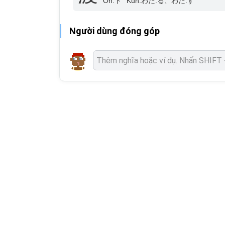
On:
ト
Kun:
わた.る、わた.す
Người dùng đóng góp