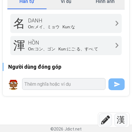
Hán tự
Ví dụ
Hình ảnh
名
DANH
On:
メイ、ミョウ
Kun:
な
渾
HỒN
On:
コン、ゴン
Kun:
にご.る、すべ.て
Người dùng đóng góp
漢
©
2026
Jdict.net