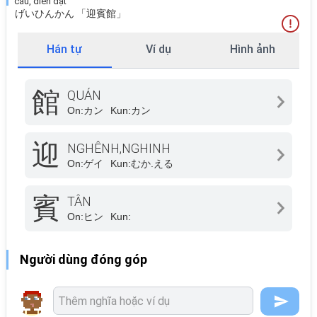
câu, diễn đạt
げいひんかん 「迎賓館」
Hán tự
Ví dụ
Hình ảnh
館
QUÁN
On:
カン
Kun:
カン
迎
NGHÊNH,NGHINH
On:
ゲイ
Kun:
むか.える
賓
TÂN
On:
ヒン
Kun:
Người dùng đóng góp