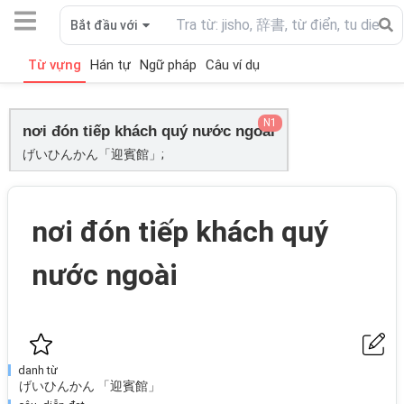
Bắt đầu với
Từ vựng
Hán tự
Ngữ pháp
Câu ví dụ
N1
nơi đón tiếp khách quý nước ngoài
げいひんかん「迎賓館」;
nơi đón tiếp khách quý
nước ngoài
danh từ
げいひんかん 「迎賓館」