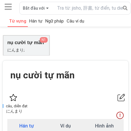
Bắt đầu với
Từ vựng
Hán tự
Ngữ pháp
Câu ví dụ
N1
nụ cười tự mãn
にんまり;
nụ cười tự mãn
câu, diễn đạt
にんまり
Hán tự
Ví dụ
Hình ảnh