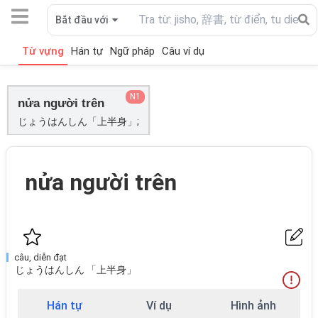
Bắt đầu với
Từ vựng
Hán tự
Ngữ pháp
Câu ví dụ
N1
nửa người trên
じょうはんしん「上半身」;
nửa người trên
câu, diễn đạt
じょうはんしん 「上半身」
Hán tự
Ví dụ
Hình ảnh