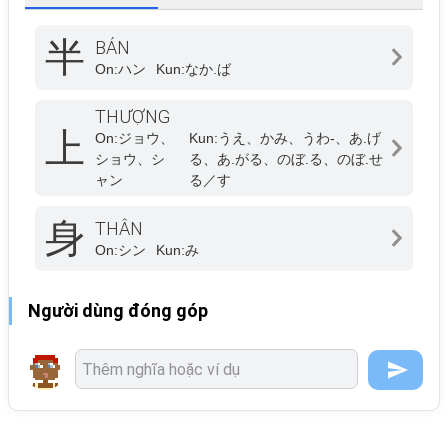
半
BÁN
On:
ハン
Kun:
なか.ば
THƯỢNG
上
On:
ジョウ、
Kun:
うえ、かみ、うわ-、あ.げ
ショウ、シ
る、あ.がる、のぼ.る、のぼ.せ
ャン
る／す
身
THÂN
On:
シン
Kun:
み
Người dùng đóng góp