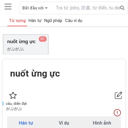
Bắt đầu với
Từ vựng
Hán tự
Ngữ pháp
Câu ví dụ
N1
nuốt ừng ực
がぶがぶ;
nuốt ừng ực
câu, diễn đạt
がぶがぶ
Hán tự
Ví dụ
Hình ảnh