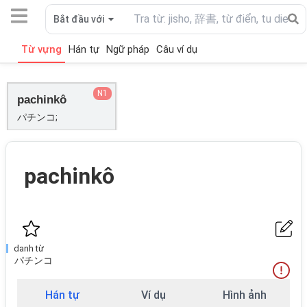
Bắt đầu với
Từ vựng
Hán tự
Ngữ pháp
Câu ví dụ
N1
pachinkô
パチンコ;
pachinkô
danh từ
パチンコ
Hán tự
Ví dụ
Hình ảnh