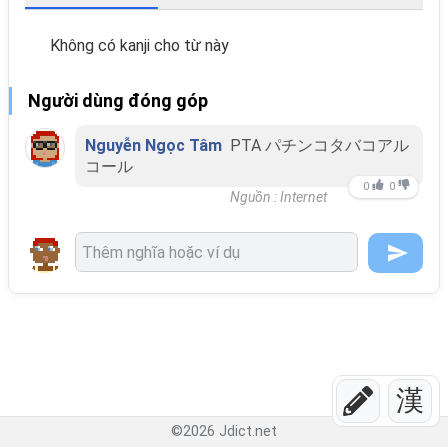
Không có kanji cho từ này
Người dùng đóng góp
Nguyễn Ngọc Tâm
PTA パチンコタバコアル
コール
0
0
Nguồn : Internet
漢
©
2026
Jdict.net