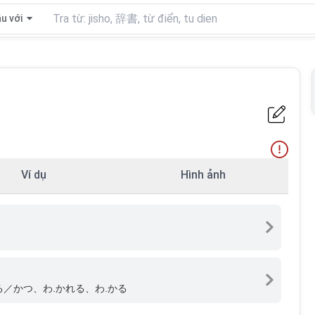
u với
Ví dụ
Hình ảnh
る／かつ、わ.かれる、わ.かる