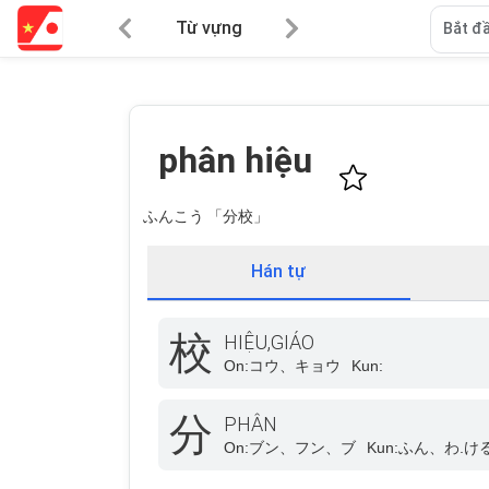
Từ vựng
Bắt đầ
phân hiệu
ふんこう 「分校」
Hán tự
校
HIỆU,GIÁO
On:
コウ、キョウ
Kun:
分
PHÂN
On:
ブン、フン、ブ
Kun:
ふん、わ.け