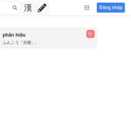
漢
Đăng nhập
N1
phân hiệu
ふんこう「分校」;