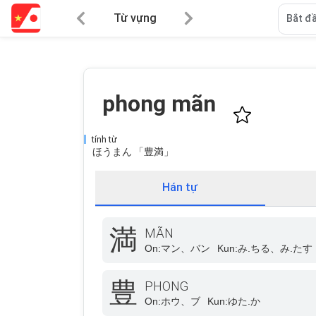
Từ vựng
Bắt đầ
phong mãn
tính từ
ほうまん 「豊満」
Hán tự
満
MÃN
On:
マン、バン
Kun:
み.ちる、み.たす
豊
PHONG
On:
ホウ、ブ
Kun:
ゆた.か