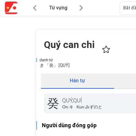
Từ vựng
Bắt đầ
Quý can chi
danh từ
き 「癸」 [QUÝ]
Hán tự
癸
QUÝ,QUÍ
On:
キ
Kun:
みずのと
Người dùng đóng góp