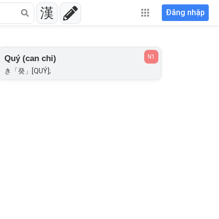
漢
Đăng nhập
N1
Quý (can chi)
き「癸」[QUÝ];