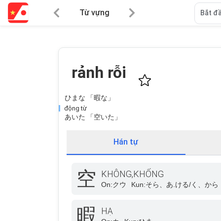
Từ vựng
Bắt đầ
rảnh rỗi
ひまな 「暇な」
động từ
あいた 「空いた」
Hán tự
空
KHÔNG,KHỐNG
On:
クウ
Kun:
そら、あ.ける/く、から
暇
HẠ