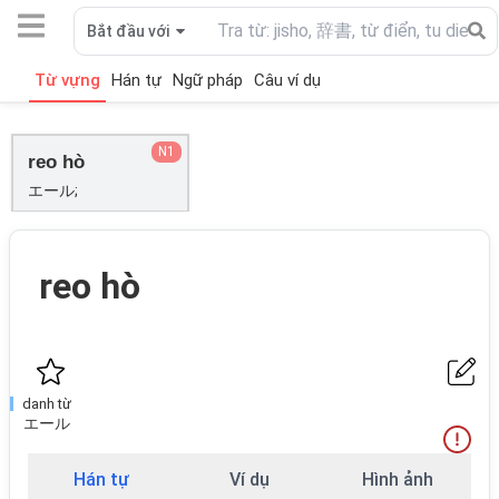
Bắt đầu với
Từ vựng
Hán tự
Ngữ pháp
Câu ví dụ
N1
reo hò
エール;
reo hò
danh từ
エール
Hán tự
Ví dụ
Hình ảnh